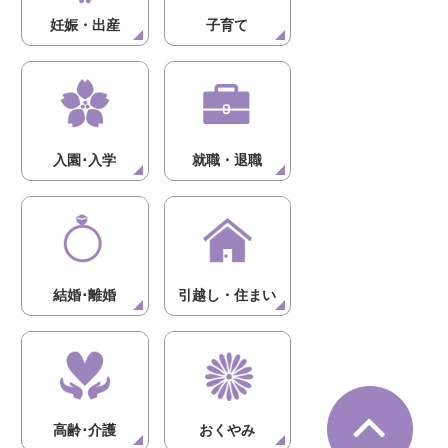
妊娠・出産
子育て
入園･入学
就職・退職
結婚･離婚
引越し・住まい
高齢･介護
おくやみ