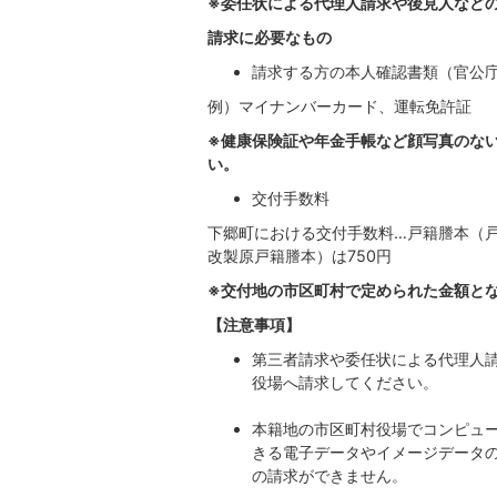
※委任状による代理人請求や後見人など
請求に必要なもの
請求する方の本人確認書類（官公
例）マイナンバーカード、運転免許証
※健康保険証や年金手帳など顔写真のな
い。
交付手数料
下郷町における交付手数料…戸籍謄本（戸
改製原戸籍謄本）は750円
※交付地の市区町村で定められた金額と
【注意事項】
第三者請求や委任状による代理人
役場へ請求してください。
本籍地の市区町村役場でコンピュ
きる電子データやイメージデータ
の請求ができません。