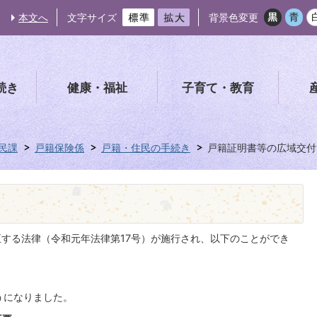
本文へ
文字サイズ
背景色変更
続き
健康・福祉
子育て・教育
民課
戸籍保険係
戸籍・住民の手続き
戸籍証明書等の広域交付
正する法律（令和元年法律第17号）が施行され、以下のことができ
うになりました。