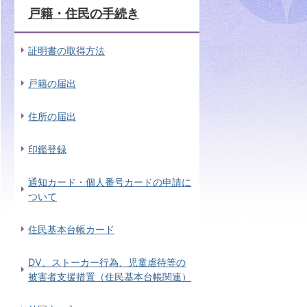
戸籍・住民の手続き
証明書の取得方法
戸籍の届出
住所の届出
印鑑登録
通知カード・個人番号カードの申請に
ついて
住民基本台帳カード
DV、ストーカー行為、児童虐待等の
被害者支援措置（住民基本台帳関連）