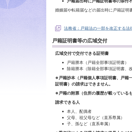
戸籍届出時に戸籍証明書等の添付
婚姻届や転籍届などの届出時に戸籍証明
法務省：戸籍法の一部を改正する法律
戸籍証明書等の広域交付
広域交付で交付できる証明書
戸籍謄本（戸籍全部事項証明書）
除籍謄本（除籍全部事項証明書、
※戸籍抄本（戸籍個人事項証明書、戸籍
証明書）の請求はできません。
※戸籍の附票（住所の履歴が載っている
請求できる人
本人、配偶者
父母、祖父母など（直系尊属）
子、孫など（直系卑属）