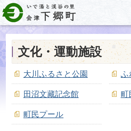
文化・運動施設
大川ふるさと公園
ふ
田沼文藏記念館
町
町民プール