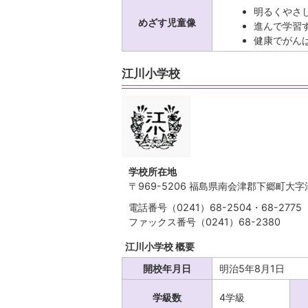
明るくやさ
めざす児童像
進んで学習
健康でがん
江川小学校
学校所在地
〒969-5206 福島県南会津郡下郷町大
電話番号（0241）68-2504・68-2775
ファックス番号（0241）68-2380
江川小学校 概要
開校年月日
明治5年8月1日
学級数
4学級