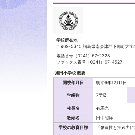
学校所在地
〒969-5345 福島県南会津郡下郷町大字
電話番号（0241）67-2328
ファックス番号（0241）67-4527
旭田小学校 概要
開校年月日
明治6年12月1日
学級数
7学級
校長名
有馬光一
教頭名
田中昭洋
学校の教育目標
「創造性と実践力に