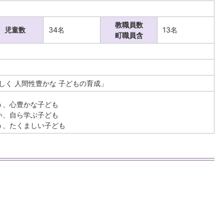
教職員数
児童数
34名
13名
町職員含
しく 人間性豊かな 子どもの育成」
う、心豊かな子ども
い、自ら学ぶ子ども
う、たくましい子ども