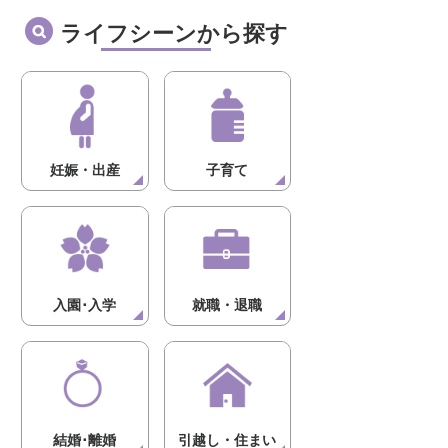
ライフシーンから探す
妊娠・出産
子育て
入園･入学
就職・退職
結婚･離婚
引越し・住まい