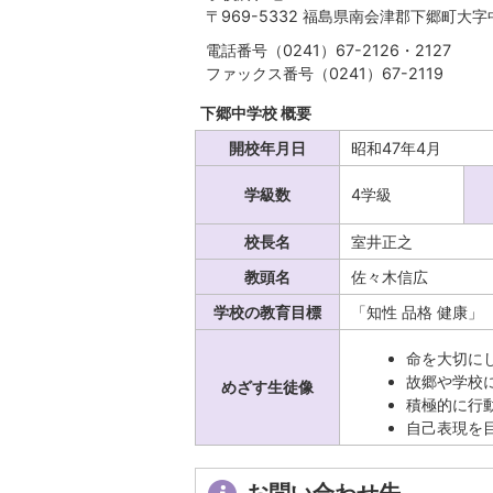
〒969-5332 福島県南会津郡下郷町大
電話番号（0241）67-2126・2127
ファックス番号（0241）67-2119
下郷中学校 概要
開校年月日
昭和47年4月
学級数
4学級
校長名
室井正之
教頭名
佐々木信広
学校の教育目標
「知性 品格 健康」
命を大切に
故郷や学校
めざす生徒像
積極的に行
自己表現を
お問い合わせ先