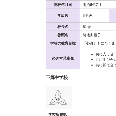
開校年月日
明治6年7月
学級数
5学級
校長名
星 徹
教頭名
菊地由起子
学校の教育目標
「心身ともにたくま
共に支え合
めざす児童像
共に学び合
共に鍛え合
下郷中学校
学校所在地