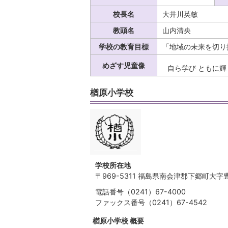
校長名
大井川英敏
教頭名
山内清央
学校の教育目標
「地域の未来を切り
めざす児童像
自ら学び ともに
楢原小学校
学校所在地
〒969-5311 福島県南会津郡下郷町大字
電話番号（0241）67-4000
ファックス番号（0241）67-4542
楢原小学校 概要