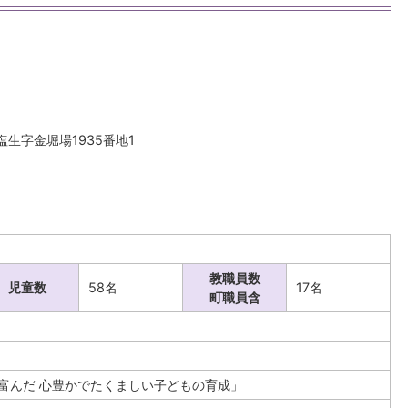
塩生字金堀場1935番地1
教職員数
児童数
58名
17名
町職員含
富んだ 心豊かでたくましい子どもの育成」