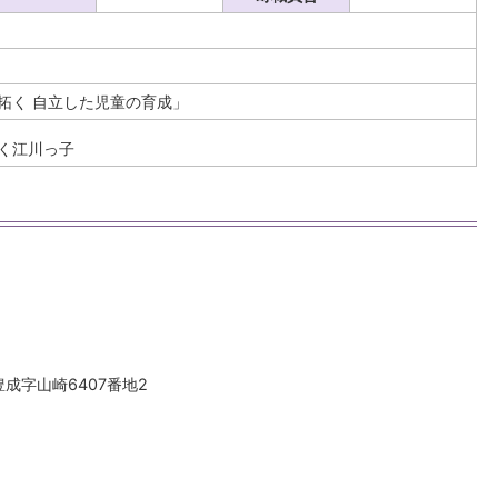
拓く 自立した児童の育成」
輝く江川っ子
豊成字山崎6407番地2