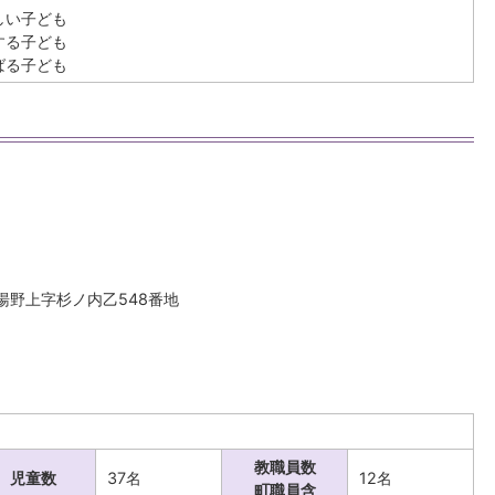
しい子ども
する子ども
ばる子ども
字湯野上字杉ノ内乙548番地
教職員数
児童数
37名
12名
町職員含