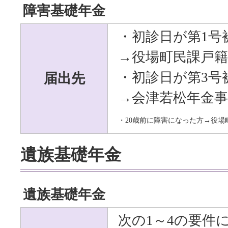
障害基礎年金
・初診日が第
1
号
→
役場町民課戸籍
届出先
・初診日が第
3
号
→
会津若松年金事
・
20
歳前に障害になった方
→
役場
遺族基礎年金
遺族基礎年金
次の
1
～
4
の要件