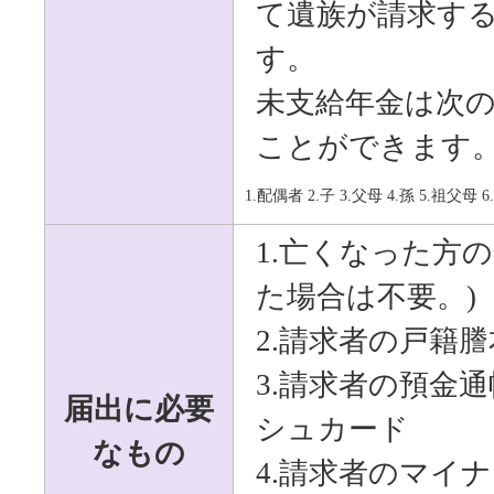
て遺族が請求す
す。
未支給年金は次
ことができます
1.
配偶者
2.
子
3.
父母
4.
孫
5.
祖父母
6.
1.亡くなった方
た場合は不要。)
2.請求者の戸籍
3.請求者の預金
届出に必要
シュカード
なもの
4.請求者のマイ