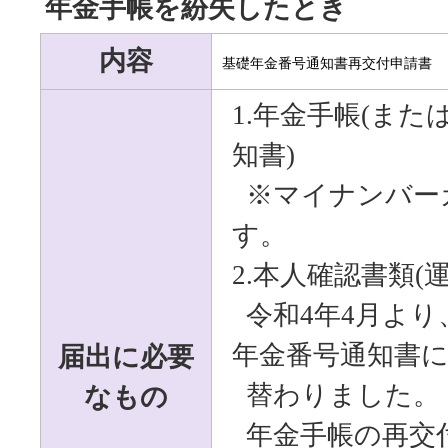
年金手帳を紛失したとき
内容
基礎年金番号通知書再交付申請書
1.年金手帳(ま
知書)
※マイナンバー
す。
2.本人確認書類(
令和
4
年
4
月より
届出に必要
年金番号通知書
なもの
替わりました。
年金手帳の再交