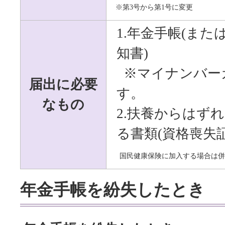
※第
3
号から第
1
号に変更
1.年金手帳(ま
知書)
※マイナンバー
届出に必要
す。
なもの
2.扶養からはず
る書類(資格喪失
国民健康保険に加入する場合は併
年金手帳を紛失したとき