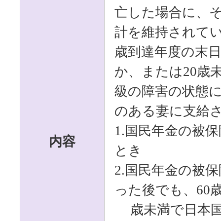
亡した場合に、
計を維持されて
歳到達年度の末
か、または
20
歳
級の障害の状態
のある妻に支給
1.
国民年金の被保
内容
とき
2.
国民年金の被保
った後でも、
60
歳未満で日本