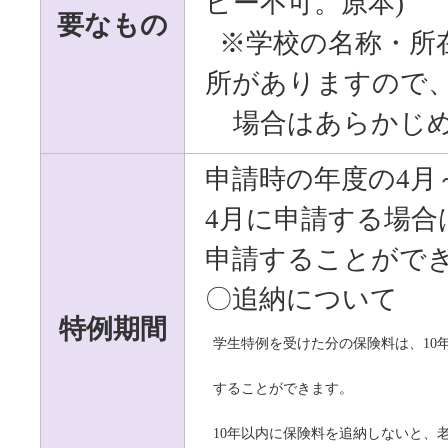
ピー不可。原本
)
要なもの
※学校の名称・所
所がありますので
場
合はあらかじ
申請時の年度の
4
月
4
月に申請する場合
申請することがで
〇追納について
特例期間
学生特例を受けた分の保険料は、
10
す
ることができます。
10
年以内に保険料を追納しないと、