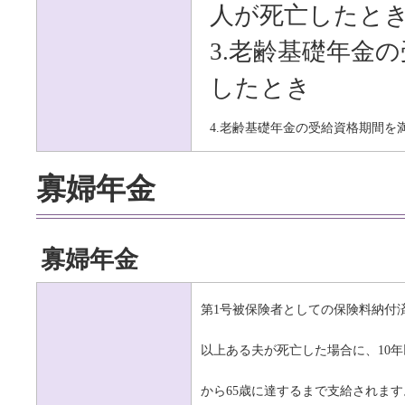
人が死亡したと
3.
老齢基礎年金の
したとき
4.
老齢基礎年金の受給資格期間を
寡婦年金
寡婦年金
第
1
号被保険者としての保険料納付
以上ある夫が死亡した場合に、
10
年
から
65
歳に達するまで支給されます