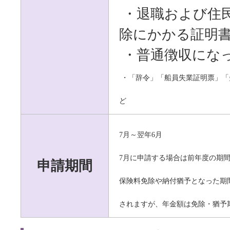
・退職および住
除にかかる証明
・普通徴収にな
・「辞令」「船員失業証明票」「
ど
7
月～翌年
6
月
7
月に申請する場合は前年度の期
申請期間
保険料免除や納付猶予となった期
されますが、年金額は免除・猶予