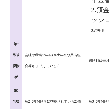
年金
2.
ッシ
3.通帳印
第2
号被
会社や職場の年金
(
厚生年金や共済組
保険料は毎
保険
合等
)
に加入している方
者
第3
号被
第
2
号被保険者に扶養されている20歳
第
3
号被保険