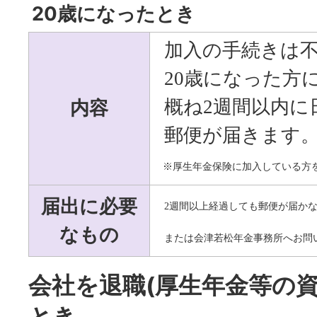
20歳になったとき
加入の手続きは
20
歳になった方
内容
概ね
2
週間以内に
郵便が届きます
※厚生年金保険に加入している方
届出に必要
2
週間以上経過しても郵便が届か
なもの
または会津若松年金事務所へお問
会社を退職(厚生年金等の資
とき