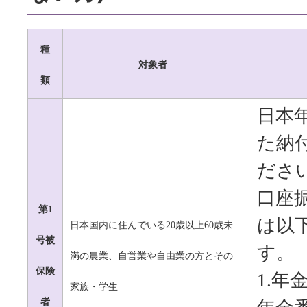
種
対象者
類
日本
た納
ださ
口座
第1
は以
日本国内に住んでいる20歳以上60歳未
号被
す。
満の農業、自営業や自由業の方とその
保険
1.年
家族・学生
者