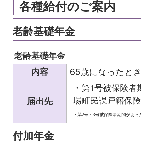
各種給付のご案内
老齢基礎年金
老齢基礎年金
内容
65歳になったと
・
第
1
号被保険者
届出先
場町民課戸籍保険
・第
2
号・
3
号被保険者期間があっ
付加年金