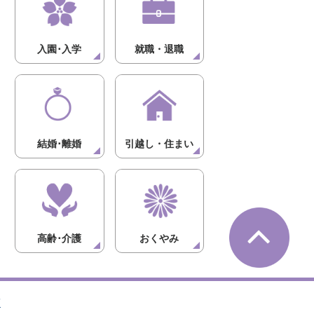
入園･入学
就職・退職
結婚･離婚
引越し・住まい
高齢･介護
おくやみ
項