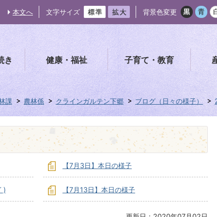
本文へ
文字サイズ
背景色変更
続き
健康・福祉
子育て・教育
林課
農林係
クラインガルテン下郷
ブログ（日々の様子）
【7月3日】本日の様子
 )
【7月13日】本日の様子
更新日：2020年07月02日