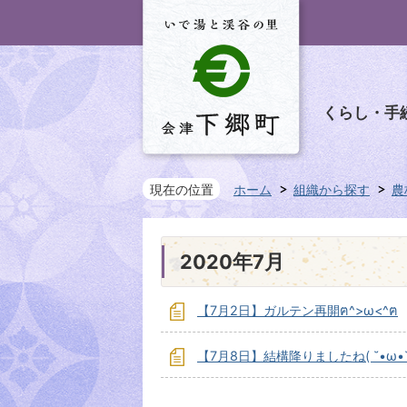
くらし・手
現在の位置
ホーム
組織から探す
農
2020年7月
【7月2日】ガルテン再開ฅ^>ω<^ฅ
【7月8日】結構降りましたね( ˘•ω•˘