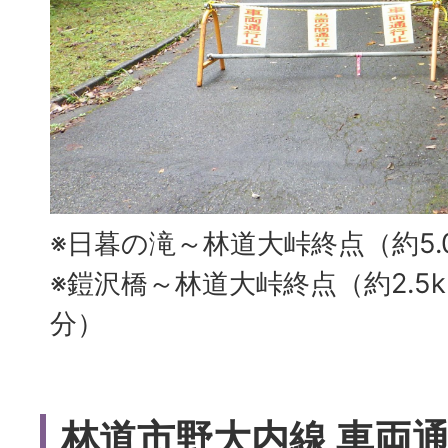
※日暮の滝～林道大峠終点（約5.
※鎧沢橋～林道大峠終点（約2.5k
分）
林道市野大内線 車両