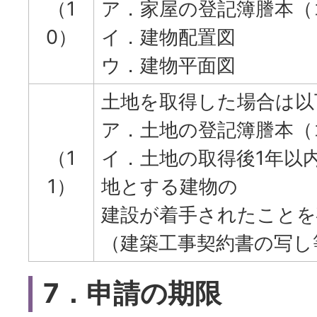
（1
ア．家屋の登記簿謄本（
0）
イ．建物配置図
ウ．建物平面図
土地を取得した場合は以
ア．土地の登記簿謄本（
（1
イ．土地の取得後1年以
1）
地とする建物の
建設が着手されたことを
（建築工事契約書の写し
7．申請の期限