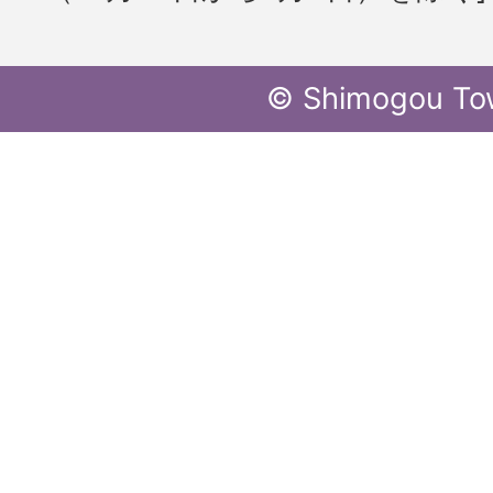
© Shimogou To