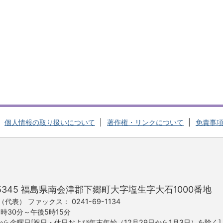
個人情報の取り扱いについて
著作権・リンクについて
免責事
5345
福島県南会津郡下郷町大字塩生字大石1000番地
22（代表）
ファックス
0241-69-1134
時30分～午後5時15分
から金曜日
[祝日・休日および年末年始
（12月29日から1月3日）を除く]