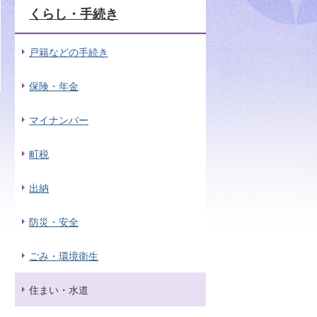
くらし・手続き
戸籍などの手続き
保険・年金
マイナンバー
町税
出納
防災・安全
ごみ・環境衛生
住まい・水道