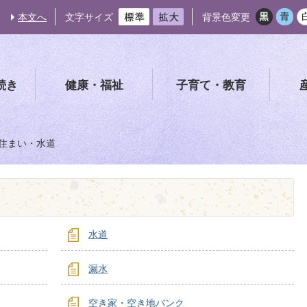
本文へ
文字サイズ
背景色変更
続き
健康・福祉
子育て・教育
住まい・水道
水道
漏水
空き家・空き地バンク