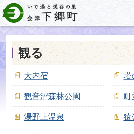
観る
大内宿
塔
観音沼森林公園
町
湯野上温泉
猿