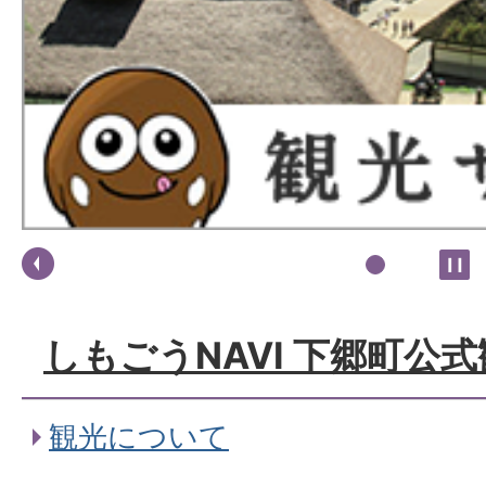
しもごうNAVI 下郷町公
観光について