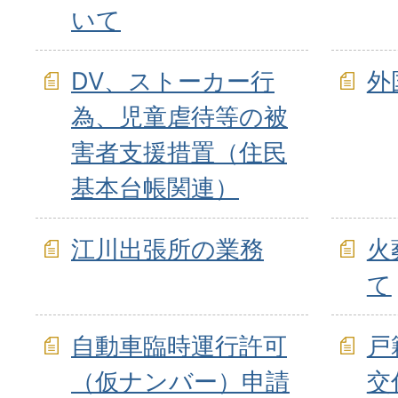
いて
DV、ストーカー行
外
為、児童虐待等の被
害者支援措置（住民
基本台帳関連）
江川出張所の業務
火
て
自動車臨時運行許可
戸
（仮ナンバー）申請
交