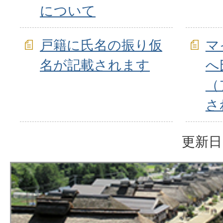
について
戸籍に氏名の振り仮
マ
名が記載されます
へ
（
さ
更新日